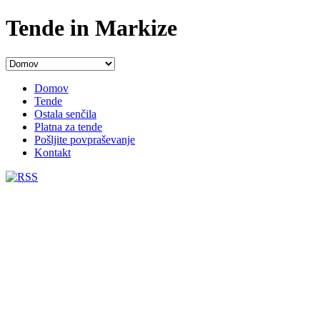
Tende in Markize
Domov
Tende
Ostala senčila
Platna za tende
Pošljite povpraševanje
Kontakt