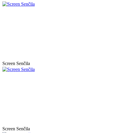
Screen Senčila
Screen Senčila