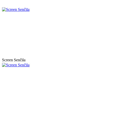
Screen Senčila