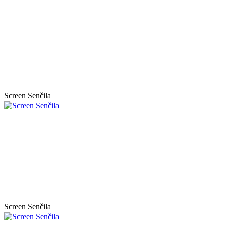
Screen Senčila
Screen Senčila