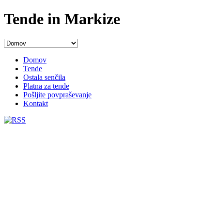
Tende in Markize
Domov
Tende
Ostala senčila
Platna za tende
Pošljite povpraševanje
Kontakt