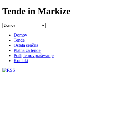
Tende in Markize
Domov
Tende
Ostala senčila
Platna za tende
Pošljite povpraševanje
Kontakt