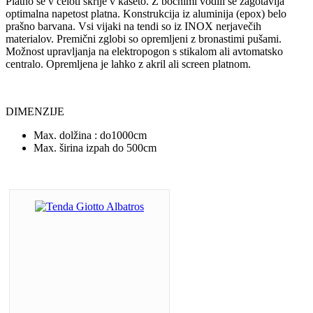
Platno se v celoti skrije v kaseto. Z bočnimi vodili se zagotavlja
optimalna napetost platna. Konstrukcija iz aluminija (epox) belo
prašno barvana. Vsi vijaki na tendi so iz INOX nerjavečih
materialov. Premični zglobi so opremljeni z bronastimi pušami.
Možnost upravljanja na elektropogon s stikalom ali avtomatsko
centralo. Opremljena je lahko z akril ali screen platnom.
DIMENZIJE
Max. dolžina : do1000cm
Max. širina izpah do 500cm