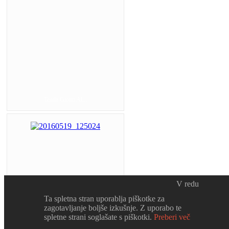
Tenda Giotto Al...
V redu
Ta spletna stran uporablja piškotke za
zagotavljanje boljše izkušnje. Z uporabo te
spletne strani soglašate s piškotki.
Preberi več