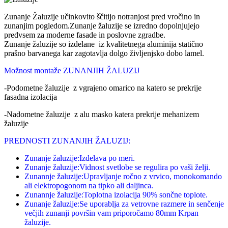
Zunanje Žaluzije učinkovito ščitijo notranjost pred vročino in
zunanjim pogledom.Zunanje žaluzije se izredno dopolnjujejo
predvsem za moderne fasade in poslovne zgradbe.
Zunanje žaluzije so izdelane iz kvalitetnega aluminija statično
prašno barvanega kar zagotavlja dolgo življenjsko dobo lamel.
Možnost montaže ZUNANJIH ŽALUZIJ
-Podometne žaluzije z vgrajeno omarico na katero se prekrije
fasadna izolacija
-Nadometne žaluzije z alu masko katera prekrije mehanizem
žaluzije
PREDNOSTI ZUNANJIH ŽALUZIJ:
Zunanje žaluzije:Izdelava po meri.
Zunanje žaluzije:Vidnost svetlobe se regulira po vaši želji.
Zunannje žaluzije:Upravljanje ročno z vrvico, monokomando
ali elektropogonom na tipko ali daljinca.
Zunannje žaluzije:Toplotna izolacija 90% sončne toplote.
Zunanje žaluzije:Se uporablja za vetrovne razmere in senčenje
večjih zunanji površin vam priporočamo 80mm Krpan
žaluzije.